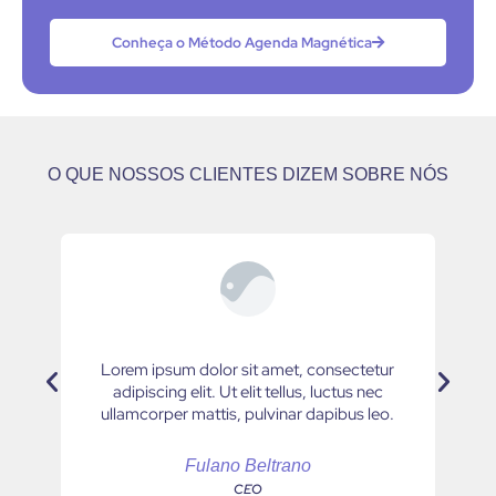
Conheça o Método Agenda Magnética
O QUE NOSSOS CLIENTES DIZEM SOBRE NÓS
ur
Lorem ipsum dolor sit amet, consectetur
L
adipiscing elit. Ut elit tellus, luctus nec
o.
ullamcorper mattis, pulvinar dapibus leo.
u
Fulano Beltrano
CEO