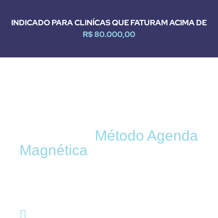
INDICADO PARA CLINÍCAS QUE FATURAM ACIMA DE
R$ 80.000,00
Investir em marketing sem estratégia é jogar dinheiro
fora! Tenha uma equipe especialista em saúde focada
em triplicar os seus pacientes e levar a sua clínica ao
próximo nível!
Conheça o
Método Agenda
Magnética
e veja sua
clínica cheia, com os
pacientes certos!
Novas conversas no seu whatsapp diariamente