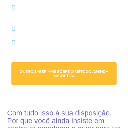
Processo de vendas bem definido para sua
equipe comercial nunca mais deixar uma
oportunidade passar
Treinamento para sua secretária converter
curiosos em pacientes
Relatórios mensais sem jargões técnicos para
você entender onde está indo cada centavo do
seu dinheiro
QUERO SABER MAIS SOBRE O MÉTODO AGENDA
MAGNÉTICA!
Com tudo isso à sua disposição,
Por que você ainda insiste em